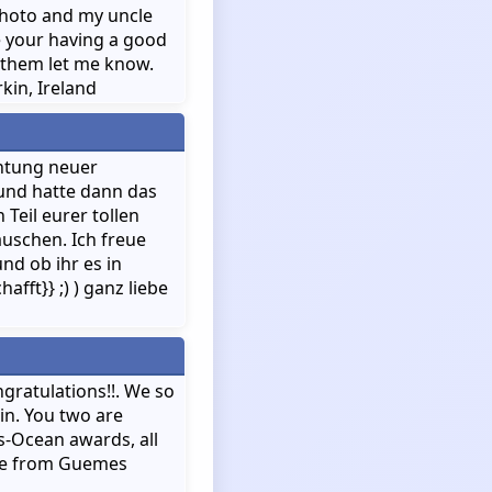
photo and my uncle
e your having a good
 them let me know.
kin, Ireland
chtung neuer
 und hatte dann das
 Teil eurer tollen
uschen. Ich freue
und ob ihr es in
ft}} ;) ) ganz liebe
ngratulations!!. We so
in. You two are
-Ocean awards, all
 love from Guemes