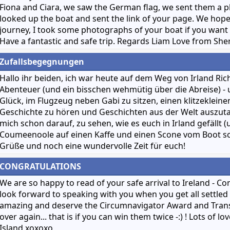
Fiona and Ciara, we saw the German flag, we sent them a 
looked up the boat and sent the link of your page. We hop
journey, I took some photographs of your boat if you want
Have a fantastic and safe trip. Regards Liam Love from Sher
Zufallsbegegnungen
Hallo ihr beiden, ich war heute auf dem Weg von Irland Ri
Abenteuer (und ein bisschen wehmütig über die Abreise) -
Glück, im Flugzeug neben Gabi zu sitzen, einen klitzekleinen
Geschichte zu hören und Geschichten aus der Welt auszuta
mich schon darauf, zu sehen, wie es euch in Irland gefällt (
Coumeenoole auf einen Kaffe und einen Scone vom Boot schaf
Grüße und noch eine wundervolle Zeit für euch!
CONGRATULATIONS
We are so happy to read of your safe arrival to Ireland - Co
look forward to speaking with you when you get all settled 
amazing and deserve the Circumnavigator Award and Trans
over again... that is if you can win them twice -:) ! Lots of
Island xoxoxo