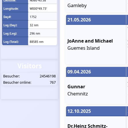
Latitude:
N060°45.58'
Gamleby
Longitude:
W000°49.73'
Day#:
1752
21.05.2026
Log (Day):
32 nm
Log (Leg):
296 nm
JoAnne and Michael
Log (Total):
88585 nm
Guemes Island
Visitors
09.04.2026
Besucher:
24546198
Besucher online:
767
Gunnar
Chemnitz
12.10.2025
Dr.Heinz Schmitz-