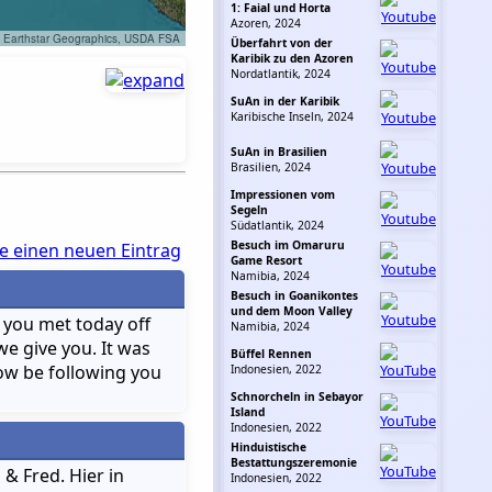
1: Faial und Horta
Azoren, 2024
, Earthstar Geographics, USDA FSA
Überfahrt von der
Karibik zu den Azoren
Nordatlantik, 2024
SuAn in der Karibik
Karibische Inseln, 2024
SuAn in Brasilien
Brasilien, 2024
Impressionen vom
Segeln
Südatlantik, 2024
Besuch im Omaruru
e einen neuen Eintrag
Game Resort
Namibia, 2024
Besuch in Goanikontes
und dem Moon Valley
t you met today off
Namibia, 2024
we give you. It was
Büffel Rennen
now be following you
Indonesien, 2022
Schnorcheln in Sebayor
Island
Indonesien, 2022
Hinduistische
Bestattungszeremonie
 Fred. Hier in
Indonesien, 2022