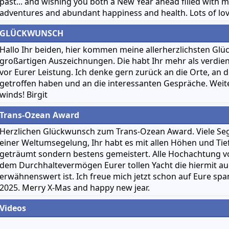
past... and wishing you both a New Year ahead filled with
adventures and abundant happiness and health. Lots of lov
GLÜCKWUNSCH
Hallo Ihr beiden, hier kommen meine allerherzlichsten Gl
großartigen Auszeichnungen. Die habt Ihr mehr als verdient
vor Eurer Leistung. Ich denke gern zurück an die Orte, an 
getroffen haben und an die interessanten Gespräche. Weiter
winds! Birgit
Trans-Ozean Award
Herzlichen Glückwunsch zum Trans-Ozean Award. Viele Se
einer Weltumsegelung, Ihr habt es mit allen Höhen und Tie
geträumt sondern bestens gemeistert. Alle Hochachtung v
dem Durchhaltevermögen Eurer tollen Yacht die hiermit au
erwähnenswert ist. Ich freue mich jetzt schon auf Eure sp
2025. Merry X-Mas and happy new jear.
Videos