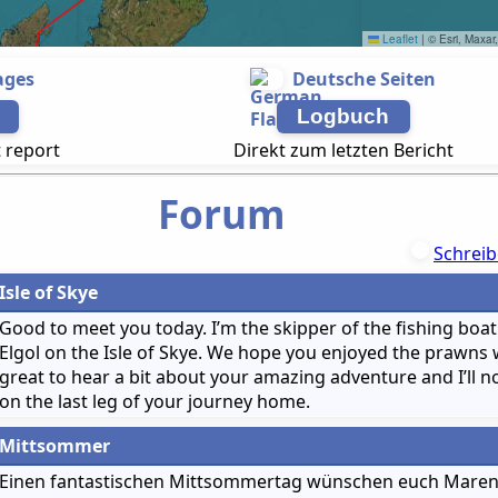
Leaflet
|
© Esri, Maxar
ages
Deutsche Seiten
Logbuch
t report
Direkt zum letzten Bericht
Forum
Schreib
Isle of Skye
Good to meet you today. I’m the skipper of the fishing boa
Elgol on the Isle of Skye. We hope you enjoyed the prawns 
great to hear a bit about your amazing adventure and I’ll 
on the last leg of your journey home.
Mittsommer
Einen fantastischen Mittsommertag wünschen euch Maren &