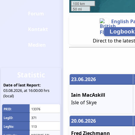
100 km
50 mi
Forum
English P
Kontakt
Logbook
Direct to the lates
Medien
Statistic
23.06.2026
Date of last Report:
03.08.2026, at 16:00:00 hrs
Iain MacAskill
(local)
Isle of Skye
PRID:
13376
LegID:
371
20.06.2026
LegNo:
113
Fred Ziechmann