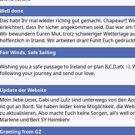
Well done
Das habt Ihr mal wieder richtig gut gemacht. Chapeau!!! Wi
erleichtert, dass Ihr sicher angekommen seid. Das war am 
Wir bewundern Euren Mut, trotz schwieriger Wetterlage aus
hoffentlich in Irland. Wir arbeiten dran! Fühlt Euch gedrück
Fair Winds, Safe Sailing
Wishing you a safe passage to Ireland or plan B,C,D,etc :-).
following your journey and send our love.
Update der Website
Moin liebe Leser, Gabi und Lutz sind unterwegs von den Azo
ist gut an Bord. Sie haben leider keine Möglichkeit, die We
zu aktualisieren. Also macht Euch keine Sorgen, all's well 
Marlene und Bert SY Heimkehr
Greeting from GZ