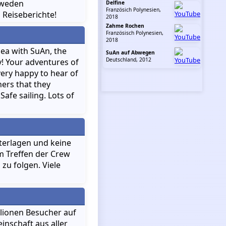
hweden
Delfine
Französich Polynesien,
Reiseberichte!
2018
Zahme Rochen
Französisch Polynesien,
2018
sea with SuAn, the
SuAn auf Abwegen
Deutschland, 2012
! Your adventures of
very happy to hear of
ers that they
Safe sailing. Lots of
terlagen und keine
m Treffen der Crew
 zu folgen. Viele
illionen Besucher auf
inschaft aus aller