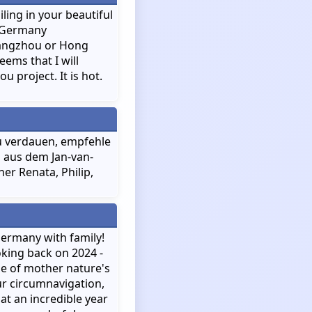
ling in your beautiful
m Germany
uangzhou or Hong
eems that I will
project. It is hot.
zu verdauen, empfehle
h aus dem Jan-van-
ner Renata, Philip,
Germany with family!
king back on 2024 -
e of mother nature's
our circumnavigation,
t an incredible year