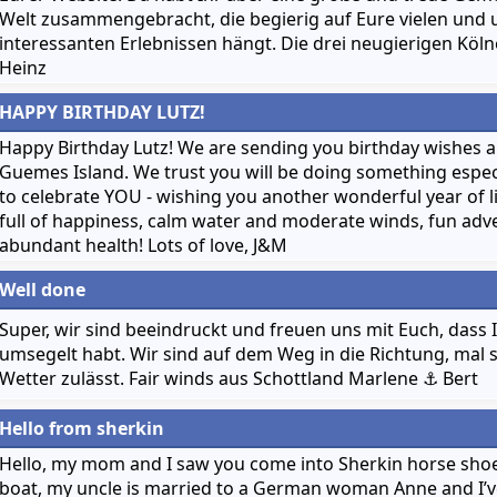
Welt zusammengebracht, die begierig auf Eure vielen und 
interessanten Erlebnissen hängt. Die drei neugierigen Kölne
Heinz
HAPPY BIRTHDAY LUTZ!
Happy Birthday Lutz! We are sending you birthday wishes 
Guemes Island. We trust you will be doing something especi
to celebrate YOU - wishing you another wonderful year of li
full of happiness, calm water and moderate winds, fun ad
abundant health! Lots of love, J&M
Well done
Super, wir sind beeindruckt und freuen uns mit Euch, dass 
umsegelt habt. Wir sind auf dem Weg in die Richtung, mal 
Wetter zulässt. Fair winds aus Schottland Marlene ⚓️ Bert
Hello from sherkin
Hello, my mom and I saw you come into Sherkin horse shoe
boat, my uncle is married to a German woman Anne and I’