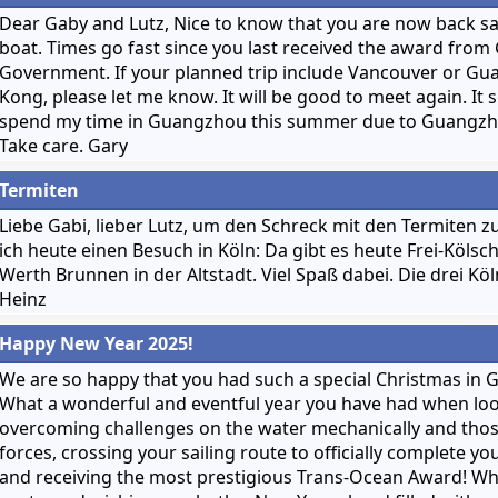
Dear Gaby and Lutz, Nice to know that you are now back sai
boat. Times go fast since you last received the award fro
Government. If your planned trip include Vancouver or G
Kong, please let me know. It will be good to meet again. It s
spend my time in Guangzhou this summer due to Guangzhou 
Take care. Gary
Termiten
Liebe Gabi, lieber Lutz, um den Schreck mit den Termiten 
ich heute einen Besuch in Köln: Da gibt es heute Frei-Kölsc
Werth Brunnen in der Altstadt. Viel Spaß dabei. Die drei Köl
Heinz
Happy New Year 2025!
We are so happy that you had such a special Christmas in 
What a wonderful and eventful year you have had when loo
overcoming challenges on the water mechanically and thos
forces, crossing your sailing route to officially complete y
and receiving the most prestigious Trans-Ocean Award! Wha