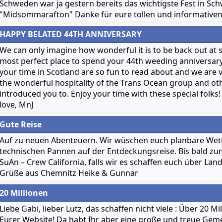
Schweden war ja gestern bereits das wichtigste Fest in Sc
"Midsommarafton" Danke für eure tollen und informativen 
HAPPY BELATED 44TH ANNIVERSARY
We can only imagine how wonderful it is to be back out at 
most perfect place to spend your 44th weeding anniversary
your time in Scotland are so fun to read about and we are 
the wonderful hospitality of the Trans Ocean group and oth
introduced you to. Enjoy your time with these special folks! 
love, MnJ
Gute Reise
Auf zu neuen Abenteuern. Wir wüschen euch planbare Wet
technischen Pannen auf der Entdeckungsreise. Bis bald zu
SuAn – Crew California, falls wir es schaffen euch über Land
Grüße aus Chemnitz Heike & Gunnar
20 Millionen
Liebe Gabi, lieber Lutz, das schaffen nicht viele : Über 20 M
Eurer Website! Da habt Ihr aber eine große und treue Geme