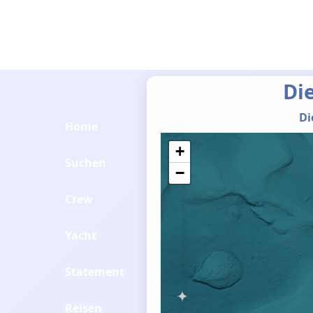
Di
Di
Home
+
Suchen
−
Crew
Yacht
Statement
Reisen