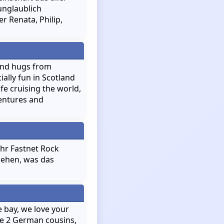
unglaublich
r Renata, Philip,
and hugs from
ally fun in Scotland
fe cruising the world,
ventures and
Ihr Fastnet Rock
sehen, was das
 bay, we love your
ve 2 German cousins,