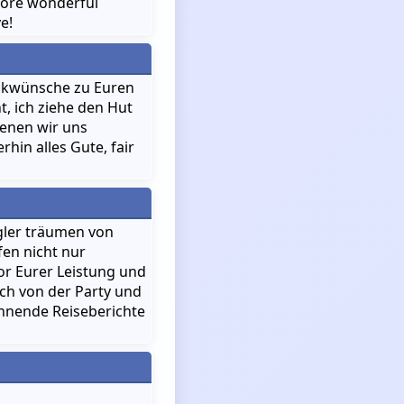
 more wonderful
e!
ückwünsche zu Euren
, ich ziehe den Hut
denen wir uns
hin alles Gute, fair
gler träumen von
fen nicht nur
or Eurer Leistung und
ch von der Party und
annende Reiseberichte