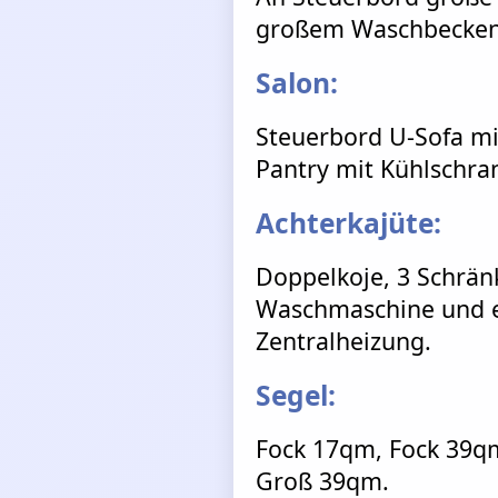
großem Waschbecken
Salon:
Steuerbord U-Sofa mi
Pantry mit Kühlschra
Achterkajüte:
Doppelkoje, 3 Schrän
Waschmaschine und ei
Zentralheizung.
Segel:
Fock 17qm, Fock 39q
Groß 39qm.