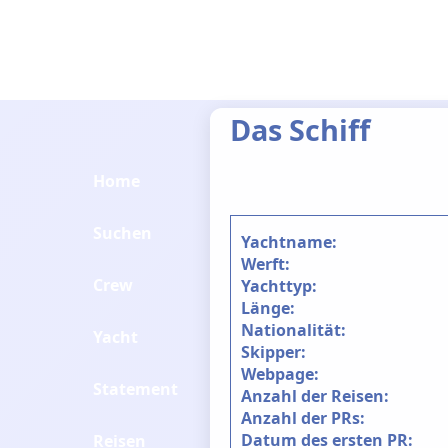
Das Schiff
Home
Suchen
Yachtname:
Werft:
Crew
Yachttyp:
Länge:
Nationalität:
Yacht
Skipper:
Webpage:
Statement
Anzahl der Reisen:
Anzahl der PRs:
Datum des ersten PR:
Reisen