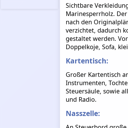
Sichtbare Verkleidung
Marinesperrholz. Der
nach den Originalplä
verzichtet, dadurch k
gestaltet werden. Vo
Doppelkoje, Sofa, kle
Kartentisch:
Großer Kartentisch a
Instrumenten, Tochte
Steuersäule, sowie al
und Radio.
Nasszelle:
An Steuerbord große 