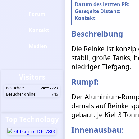
Datum des letzten PR:
Gesegelte Distanz:
Forum
Kontakt:
Kontakt
Beschreibung
Medien
Die Reinke ist konzipi
stabil, große Tanks, 
niedriger Tiefgang.
Visitors
Rumpf:
Besucher:
24557229
Besucher online:
746
Der Aluminium-Rumpf
damals auf Reinke spe
gebaut. Je Kiel 3 Tonn
Top Technology
Innenausbau: