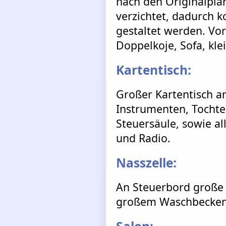
nach den Originalplä
verzichtet, dadurch k
gestaltet werden. Vo
Doppelkoje, Sofa, kle
Kartentisch:
Großer Kartentisch a
Instrumenten, Tochte
Steuersäule, sowie al
und Radio.
Nasszelle:
An Steuerbord große 
großem Waschbecken