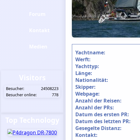
Forum
Kontakt
Medien
Yachtname:
Werft:
Yachttyp:
Länge:
Visitors
Nationalität:
Skipper:
Besucher:
24508223
Webpage:
Besucher online:
778
Anzahl der Reisen:
Anzahl der PRs:
Datum des ersten PR:
Top Technology
Datum des letzten PR:
Gesegelte Distanz:
Kontakt: