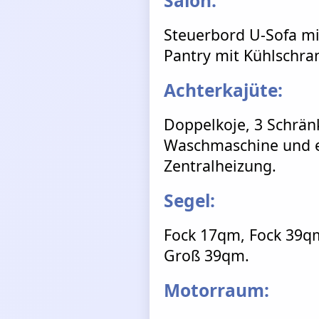
Salon:
Steuerbord U-Sofa mi
Pantry mit Kühlschra
Achterkajüte:
Doppelkoje, 3 Schrän
Waschmaschine und ei
Zentralheizung.
Segel:
Fock 17qm, Fock 39q
Groß 39qm.
Motorraum: