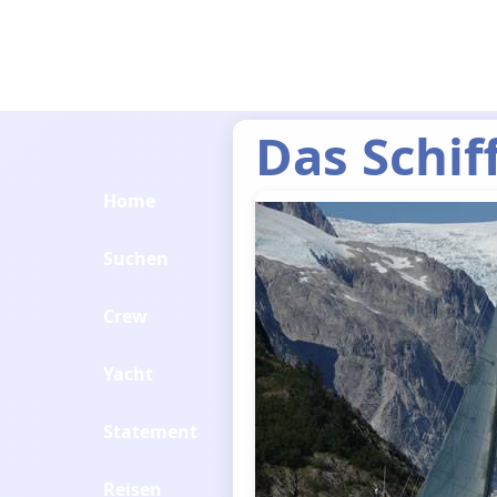
Das Schif
Home
Suchen
Crew
Yacht
Statement
Reisen