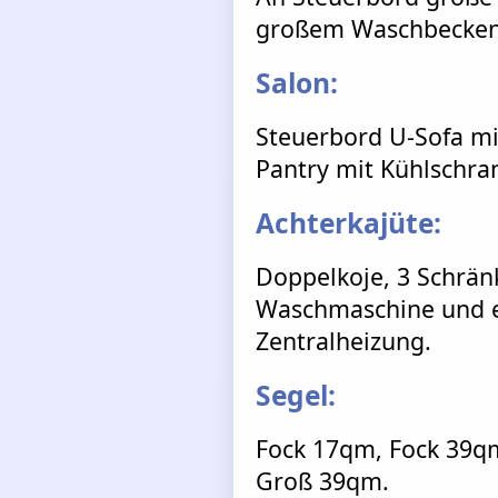
großem Waschbecken
Salon:
Steuerbord U-Sofa mi
Pantry mit Kühlschra
Achterkajüte:
Doppelkoje, 3 Schrän
Waschmaschine und ei
Zentralheizung.
Segel:
Fock 17qm, Fock 39q
Groß 39qm.