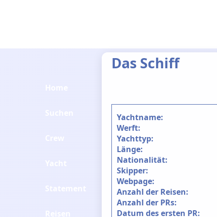
Das Schiff
Home
Suchen
Yachtname:
Werft:
Crew
Yachttyp:
Länge:
Nationalität:
Yacht
Skipper:
Webpage:
Statement
Anzahl der Reisen:
Anzahl der PRs:
Datum des ersten PR:
Reisen