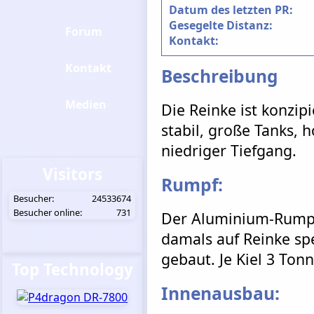
Datum des letzten PR:
Gesegelte Distanz:
Forum
Kontakt:
Kontakt
Beschreibung
Medien
Die Reinke ist konzipi
stabil, große Tanks, 
niedriger Tiefgang.
Visitors
Rumpf:
Besucher:
24533674
Besucher online:
731
Der Aluminium-Rumpf
damals auf Reinke spe
gebaut. Je Kiel 3 Tonn
Top Technology
Innenausbau: