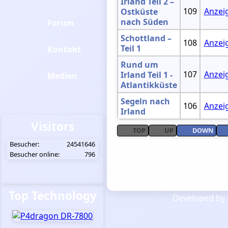
Irland Teil 2 –
109
Anzei
Ostküste
nach Süden
Forum
Schottland –
108
Anzei
Teil 1
Kontakt
Rund um
107
Anzei
Irland Teil 1 -
Medien
Atlantikküste
Segeln nach
106
Anzei
Irland
Visitors
TOP
UP
DOWN
Besucher:
24541646
Besucher online:
796
Top Technology
Developed by 