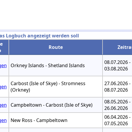
das Logbuch angezeigt werden soll
se
Route
Zeitr
o
08.07.2026 -
gen
Orkney Islands - Shetland Islands
03.08.2026
Carbost (Isle of Skye) - Stromness
27.06.2026 -
gen
(Orkney)
08.07.2026
08.05.2026 -
gen
Campbeltown - Carbost (Isle of Skye)
26.06.2026
06.04.2026 -
gen
New Ross - Campbeltown
07.05.2026