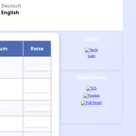
Deutsch
English
Yacht
aum
Reise
SuAn
Auswählen
Sponsoren
Auswählen
Auswählen
Auswählen