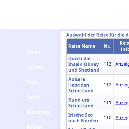
Auswahl der Reise für die 
Rei
Reise Name
Nr.
Inf
Home
Durch die
113
Anzei
Inseln Okney
Suchen
und Shetland
Äußere
Crew
112
Anzei
Hebriden
Schottland
Yacht
Rund um
111
Anzei
Schottland
Statement
Irische See
110
Anzei
nach Norden
Reisen