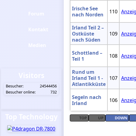
Irische See
110
Anzei
Forum
nach Norden
Irland Teil 2 –
Kontakt
Ostküste
109
Anzei
nach Süden
Medien
Schottland –
108
Anzei
Teil 1
Rund um
Visitors
Irland Teil 1 -
107
Anzei
Atlantikküste
Besucher:
24544456
Besucher online:
732
Segeln nach
106
Anzei
Irland
Top Technology
TOP
UP
DOWN