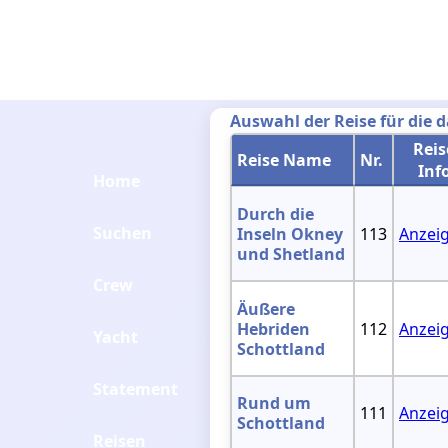
Auswahl der Reise für die 
Reis
Reise Name
Nr.
Inf
Home
Durch die
Suchen
Inseln Okney
113
Anzei
und Shetland
Crew
Äußere
Hebriden
112
Anzei
Yacht
Schottland
Statement
Rund um
111
Anzei
Schottland
Reisen