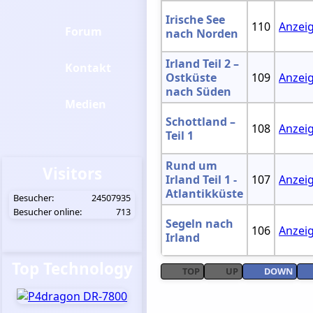
Irische See
110
Anzei
Forum
nach Norden
Irland Teil 2 –
Kontakt
Ostküste
109
Anzei
nach Süden
Medien
Schottland –
108
Anzei
Teil 1
Rund um
Visitors
Irland Teil 1 -
107
Anzei
Atlantikküste
Besucher:
24507935
Besucher online:
713
Segeln nach
106
Anzei
Irland
Top Technology
TOP
UP
DOWN