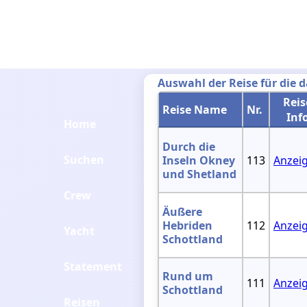
Auswahl der Reise für die 
Reis
Reise Name
Nr.
Inf
Home
Durch die
Suchen
Inseln Okney
113
Anzei
und Shetland
Crew
Äußere
Hebriden
112
Anzei
Yacht
Schottland
Statement
Rund um
111
Anzei
Schottland
Reisen