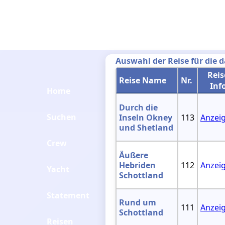
Auswahl der Reise für die 
Reis
Reise Name
Nr.
Inf
Home
Durch die
Suchen
Inseln Okney
113
Anzei
und Shetland
Crew
Äußere
Hebriden
112
Anzei
Yacht
Schottland
Statement
Rund um
111
Anzei
Schottland
Reisen