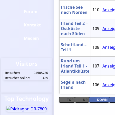
Irische See
110
Anzei
Forum
nach Norden
Irland Teil 2 –
Kontakt
Ostküste
109
Anzei
nach Süden
Medien
Schottland –
108
Anzei
Teil 1
Rund um
Visitors
Irland Teil 1 -
107
Anzei
Atlantikküste
Besucher:
24588730
Besucher online:
435
Segeln nach
106
Anzei
Irland
Top Technology
TOP
UP
DOWN