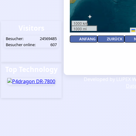
1000 km
Visitors
1000 mi
Besucher:
24569485
ANFANG
ZURÜCK
Besucher online:
607
Top Technology
Developed by LUPEX We
Dat