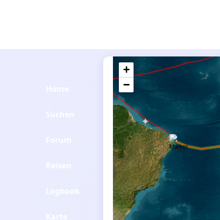
+
−
Home
Suchen
Forum
Reisen
Logbook
Karte