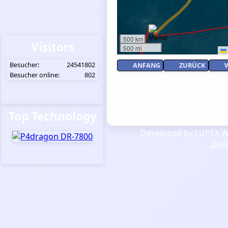
500 km
Visitors
500 mi
Besucher:
24541802
ANFANG
ZURÜCK
Besucher online:
802
Top Technology
Developed by LUPEX We
Dat