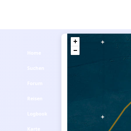
+
−
Home
Suchen
Forum
Reisen
Logbook
Karte