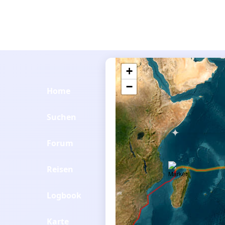
+
−
Home
Suchen
Forum
Reisen
Logbook
Karte