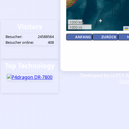
1000 km
Visitors
1000 mi
Besucher:
24588564
ANFANG
ZURÜCK
Besucher online:
408
Top Technology
Developed by LUPEX We
Dat