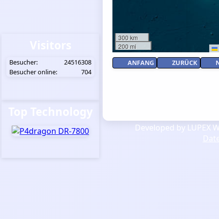
300 km
Visitors
200 mi
Besucher:
24516308
ANFANG
ZURÜCK
Besucher online:
704
Top Technology
Developed by LUPEX We
Dat