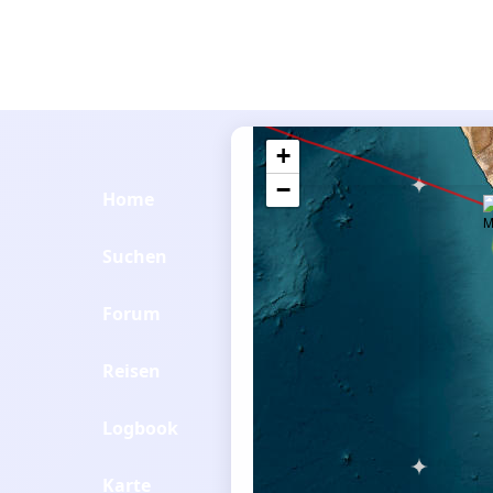
+
−
Home
Suchen
Forum
Reisen
Logbook
Karte