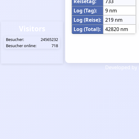
Reisetag:
733
Log (Tag):
9 nm
Log (Reise):
219 nm
Visitors
Log (Total):
42820 nm
Besucher:
24565232
Besucher online:
718
Developed by 