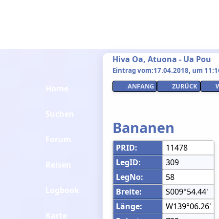
Hiva Oa, Atuona - Ua Pou
Eintrag vom:17.04.2018, um 11:16
ANFANG
ZURÜCK
Home
Suchen
Bananen
Forum
PRID:
11478
LegID:
309
Reisen
LegNo:
58
Logbook
Breite:
S009°54.44'
Länge:
W139°06.26'
Karte