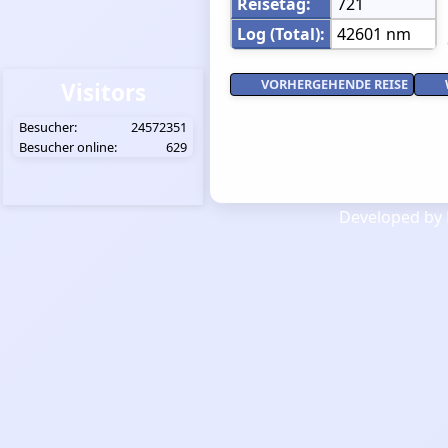
Reisetag:
721
Log (Total):
42601 nm
VORHERGEHENDE REISE
Visitors
Besucher:
24572351
Besucher online:
629
Developed by 