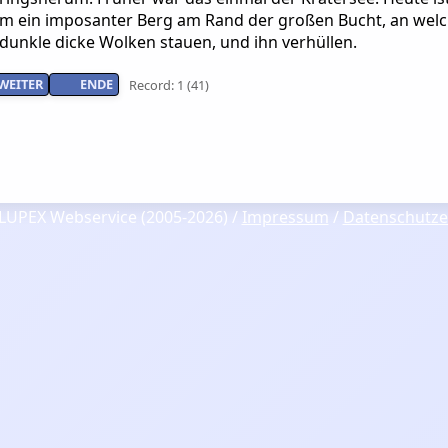
m ein imposanter Berg am Rand der großen Bucht, an welc
dunkle dicke Wolken stauen, und ihn verhüllen.
WEITER
ENDE
Record: 1 (41)
LUPEX Webservice (2005-2026) /
Impressum
/
Datenschutze