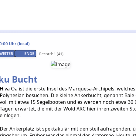
:00 Uhr (local)
WEITER
ENDE
Record: 1 (41)
ku Bucht
Hiva Oa ist die erste Insel des Marquesa-Archipels, welches
Polynesian besuchen. Die kleine Ankerbucht, genannt Baie
voll mit etwa 15 Segelbooten und es werden noch etwa 30 
Tagen erwartet, die mit der Wold ARC hier ihren zweiten St
einlegen.
Der Ankerplatz ist spektakulär mit den steil aufragenden,
ringsherum. Früher war das einmal der Kratersee. Heute is