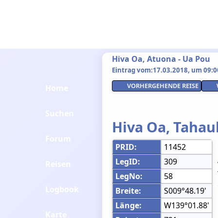
Hiva Oa, Atuona - Ua Pou
Eintrag vom:17.03.2018, um 09:00
VORHERGEHENDE REISE
Home
Suchen
Hiva Oa, Tahau
Forum
PRID:
11452
LegID:
309
Reisen
LegNo:
58
Logbook
Breite:
S009°48.19'
Länge:
W139°01.88'
Karte