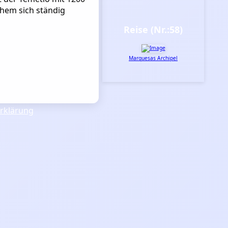
hem sich ständig
Reise (Nr.:58)
Marquesas Archipel
rklärung