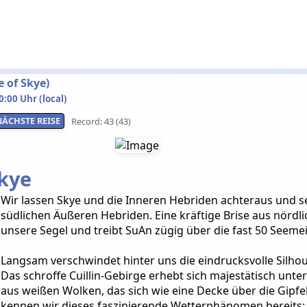
 of Skye)
:00 Uhr (local)
NÄCHSTE REISE
Record: 43 (43)
kye
Wir lassen Skye und die Inneren Hebriden achteraus und se
südlichen Äußeren Hebriden. Eine kräftige Brise aus nördli
unsere Segel und treibt SuAn zügig über die fast 50 Seem
Langsam verschwindet hinter uns die eindrucksvolle Silhoue
Das schroffe Cuillin-Gebirge erhebt sich majestätisch unt
aus weißen Wolken, das sich wie eine Decke über die Gipfel
kennen wir dieses faszinierende Wetterphänomen bereits: