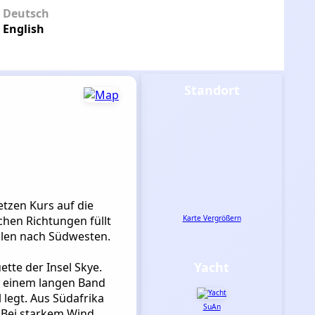
Deutsch
English
Standort
tzen Kurs auf die
chen Richtungen füllt
Karte Vergrößern
eilen nach Südwesten.
Yacht
tte der Insel Skye.
er einem langen Band
 legt. Aus Südafrika
SuAn
 Bei starkem Wind