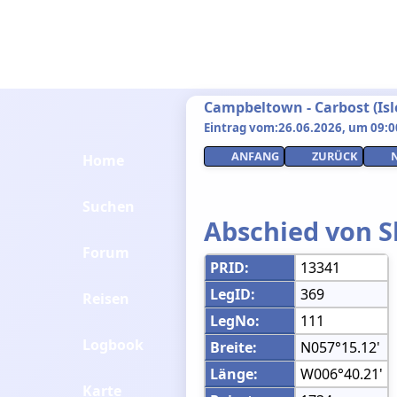
Campbeltown - Carbost (Isle
Eintrag vom:26.06.2026, um 09:00
ANFANG
ZURÜCK
Home
Suchen
Abschied von S
Forum
PRID:
13341
LegID:
369
Reisen
LegNo:
111
Logbook
Breite:
N057°15.12'
Länge:
W006°40.21'
Karte