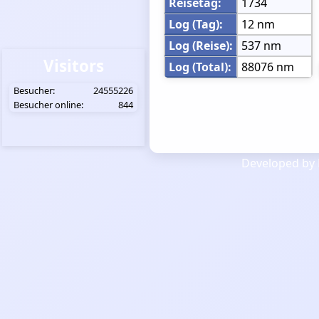
Reisetag:
1734
Log (Tag):
12 nm
Log (Reise):
537 nm
Visitors
Log (Total):
88076 nm
Besucher:
24555226
Besucher online:
844
Developed by 